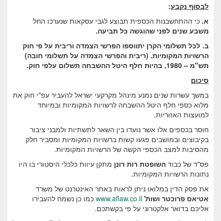
לבסוף נקבע
:
א.
כי ההתחשבנות הכספית תבוצע לגבי עסקאות שנערכו החל
משבע שנים לפני שהוגשה כל תביעה.
ב.
לכל תשלומי הקרן יתווספו הפרשי הצמדה וריבית על פי חוק
הרשויות המקומיות. (ריבית והפרשי הצמדה על תשלומי חובה)
תש"מ – 1980, בהיות חלף היטל ההשבחה תשלום עלפי חוק.
סיכום
במשך עשרות שנים נמנע מינהל מקרקעי ישראל להעביר עפ"י חוק את
מלוא כספי חלף היטל ההשבחה לרשויות המקומיות ובמיוחד
למועצות האזוריות.
חוסר בכספים אלו אשר נועדו בין השאר לתשתיות ולמבני ציבור
בקיבוצים ובמושבים פגעו קשות ברשויות המקומיות ומסביר חלק
מהסיבות למצב הכספי הקשה של הרשויות המקומיות.
פס"ד של כבוד
השופטת רות רונן
מתקן עיוות כלכלי היסטורי בו היו
נתונות הרשויות המקומיות.
את פסק הדין במלואו ניתן לראות באתר האינטרנט של משרד
אטיאס פרוכטר ושות'
www.aflaw.co.il
כמו כן נשמח להעבירו
אליכם בדואר אלקטרוני על פי בקשתכם.