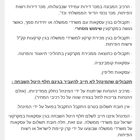
· הרכיב המבונה במכר דירות עמידר שבבעלותו, מכר דירות רשות
הפיתוח, מכר נכסי הדיור הממשלתי וכד'.
· תקבולים בגין עסקאות עם משרדי ממשלה או יחידות סמך, כאשר
נעשה במקרקעין
שימוש מסחרי
.
· תקבולים בגין מכירת קרקע למשרדי ממשלה בגין קרקעות קק"ל
ורשות הפיתוח.
· תקבולים כתוצאה ממכירת מקרקעין בתהליכי תיאגוד והפרטה.
· עסקאות קומבינציה.
· עסקאות חליפין.
תקבולים שהמינהל לא חייב להעביר בגינם חלף היטל השבחה :
· מרכיב ההנחות שניתנות על ידי המינהל כחלק ממדיניותו, (אולם
ההנחות צריכות לחול בצורה שווה על כל רכיבי המחיר).
· אין חובת תשלום בטרם התקבל התקבול בפועל על ידי המינהל.
· המינהל איננו חייב לשלם חלף היטל השבחה בגין עסקאות במקרקעי
ישראל עם משרדי ממשלה. עם זאת, חלה חובת תשלום על עסקאות
על משרדי ממשלה שבוצעו על ידי קרן קיימת לישראל או רשות
הפיתוח.