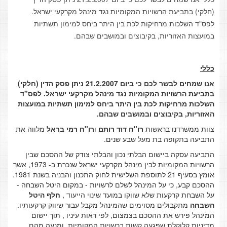
(חלקי) בתביעת הרשויות המקומיות נגד מינהל מקרקעי ישראל.
לפס"ד השלכות מרחיקות לכת בין היתר ביחס למימון תשתיות
במועצות האזוריות, בקיבוצים ובמושבים שבהם.
כללי
אנו שמחים לבשר לכם כי ביום 21.2.2007 ניתן פסק הדין (חלקי)
בתביעת הרשויות המקומיות נגד מינהל מקרקעי ישראל. לפס"ד
השלכות מרחיקות לכת בין היתר ביחס למימון תשתיות במועצות
האזוריות, בקיבוצים ובמושבים שבהם.
צוות ממשרדנו בראשות
רו"ח דוד רותם
ו
רו"ח רמי בראל
מלווה את
התביעה בתקופה בת מעל שבע שנים.
התביעה עסקה ביישום הבלתי נכון והבלתי צודק של ההסכם שבין
הרשויות המקומיות לבין מינהל מקרקעי ישראל שנכרת ב- 1973, אשר
אומץ בסעיף 21 לתוספת השלישית לחוק התכנון והבניה בשנת 1981.
ההסכם קבע, כי על המינהל לשלם לרשויות - במקום היטל השבחה -
על השבחת קרקעות שלא שווקו במועד שינוי הייעוד ,
חלף היטל
השבחה
מתקבולים מסוימים שהמינהל מקבל עבור שיווק קרקעותיו.
המינהל פירש את ההסכם בצמצום, לפי ראות עיניו , תוך יישום
מדיניות קלוקלת שפגעה קשות ברשויות המקומיות, ומנעה מהם