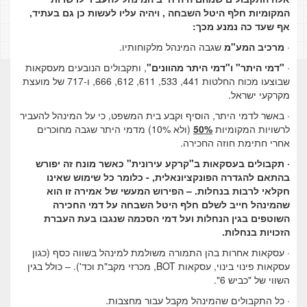
המקומיות חלף היטל השבחה , ויהיה עליו לעשות כן גם בעתיד,
אף שעד כה נמנע מכך:
·
מרכיב המע"מ
שגבה המינהל מלקוחותיו.
·
"דמי היתר" ו"דמי היתר מהוונים"
, ותקבולים הנובעים מעסקאות
שבוצעו מכוח החלטות 441, 533, 611, 612, 666, ו-717 של מועצת
מקרקעי ישראל.
· באשר לדמי היתר, הוסיף וקבע בית המשפט, כי על המינהל להעביר
לרשויות המקומיות
50%
(ולא 10%) מדמי היתר שגבה מחוכרים
אחרי חתימת חוזה החכירה.
·
תקבולים בעסקאות ב"קרקע עירונית" כאשר מונח זה יפורש
בהתאם להגדרה הפונקציונאלית, - כלומר כל שימוש שאינו
חקלאי לרבות בנחלות. – הפירוש המעשי של אמירה זו הוא
שהמינהל חייב לשלם חלף היטל השבחה על דמי החכירה
השוטפים בגין הנחלות ועל דמי הסכמה שנגבו בעת העברת
הזכויות בנחלות.
· עסקאות אחרות בהן התמורה משולמת למינהל בשווה כסף (כגון
עסקאות פינוי בינוי, עסקאות BOT
,
מכרזי מקב"ת וכד'). – כולל בגין
השווי של "כביש 6".
· כל התקבולים שהמינהל מקבל עבור מחצבות.