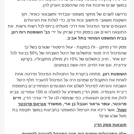
במשך שנים ארוכות את מה שההסכם העניק להן.
נדרשנו לשנים של מחקר משפטי עובדתי וחשבונאי כאחד, תוך
השקעת משאבי מיחשוב וכוח אדם, כדי לגלות את העיוותים
העצומים שיצר המינהל ואת דרכי פעולתו ביחס לכל רשות ורשות. את
התוצאה רואים אנו בפסק הדין שניתן על ידי
כב' השופטת רות רונן
בבית המשפט המחוזי בתל אב
י
ב
.
פסק הדין מתקן - ולו במקצת - עוול היסטורי שנגרם בשל כך
שהמינהל היה פטור מתשלום של היטל השבחה של 50% בניגוד לכל
יזם אחר , חויב בתשלום של 10% רק מחלק מתקבוליו, בקרקע
עירונית, וגם את החיוב הזה עשה בצמצום.
השופטת רונן
, מתחה ביקורת על התנהלות המינהל ופירטה אחת
לאחת את התקבולים שמהם היה על המינהל להעביר חלף היטל
השבחה והורתה למינהל לשלם את הסכומים המתחייבים בתוספת
ריבית והצמדה. פסק הדין משתרע על למעלה מ-100 עמודים. ונביא
להלן את סיכום תוצאותיו, כפי שנמסרו לנו על ידי עורכי הדין,
חיים
פרוכטר, עופר גראור וענבל בן אר
י,
ממשרד
אטיאס פרוכטר
ושות'
, אשר ריכזו את הטיפול המשפטי בתביעות במשך תקופה בת
מעל שבע שנים!
תוצאות פסק הדין
אלה התקבולים שמהם היה חייב המינהל להעביר לרשויות