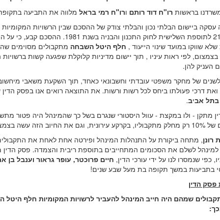
משרדנו בראשות
רו"ח דוד רותם
ו
רו"ח רמי בראל
מלווה את התביעה בתקופה
בסעיף 21 לתוספת השלישית לחוק התכנו
שלא שווקו במועד שינוי הייעוד ,
חלף היטל השבחה
מתקבולים מסוימים שהמי
צמצום, לפי ראות עיניו , תוך יישום מדיניות קלוקלת שפגעה קשות ברשויו
העניק להן.
לשנים של מחקר משפטי עובדתי וחשבונאי כאחד, תוך השקעת משאבי מיחשוב ו
ואת דרכי פעולתו ביחס לכל רשות ורשות. את התוצאה רואים אנו בפסק הדין ש
 בתל אב
י
ב
.
, וגם את החיוב הזה עשה בצמצום.
רונן
, מתחה ביקורת על התנהלות המינהל ופירטה אחת לאחת את התקבולי
, כפי שנמסרו לנו על ידי עורכי הדין,
חיים פרוכטר, עופר גראור וענבל בן אר
 בתביעות במשך תקופה בת מעל שבע שנים!
פסק הדין
בולים שמהם היה חייב המינהל להעביר לרשויות המקומיות חלף היטל השב
כך: