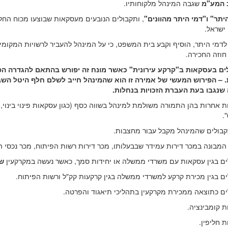
 המע"מ
שגבה המינהל מלקוחותיו.
יתר" ו"דמי היתר מהוונים"
ישראל.
לדמי היתר, הוסיף וקבע בית המשפט, כי על המינהל להעביר לרשויות המקומי
וזה החכירה.
ים בעסקאות ב"קרקע עירונית" כאשר מונח זה יפורש בהתאם להגדרה הפונ
 – הפירוש המעשי של אמירה זו הוא שהמינהל חייב לשלם חלף היטל השב
שנגבו בעת העברת הזכויות בנחלות.
ת אחרות בהן התמורה משולמת למינהל בשווה כסף (כגון עסקאות פינוי בינוי, עס
קבולים שהמינהל מקבל עבור מחצבות.
 המבונה במכר דירות עמידר שבבעלותו, מכר דירות רשות הפיתוח, מכר נכסי ה
ים בגין עסקאות עם משרדי ממשלה או יחידות סמך, כאשר נעשה במקרקעין
ש
ים בגין מכירת קרקע למשרדי ממשלה בגין קרקעות קק"ל ורשות הפיתוח.
ים כתוצאה ממכירת מקרקעין בתהליכי תיאגוד והפרטה.
ת קומבינציה.
ת חליפין.