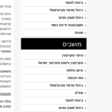
ביטוח לאומי
צוות מ
ניהול ומיסוי מוניציפאלי
ניהול משק המים
קרקעות 
חשבונאות ודיווח כספי
ההסכם ב
שונות
שההסכם 
נדרשנו 
מושבים
המינהל 
המחוזי
מיסוי מקרקעין
מקרקעין ורשות מקרקעי ישראל
בתשלום של 10% רק מחלק מתקבוליו, בקרקע עירונית
איוש נחלות
השופטת 
מס הכנסה
תוצאותיו
ניהול ומיסוי מוניציפאלי
המשפטי
מע"מ
תוצאות 
ביטוח לאומי
אלה התק
נמנע מ
ניהול משק המים