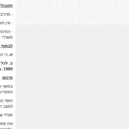
תקבולי
· מרכיב
· אין ח
· המינה
משרדי מ
לבסוף 
א.
כי ה
ב.
לכל 
1980, בהיות חלף היטל ההשבחה תשלום עלפי חוק.
סיכום
במשך עש
האזוריו
חוסר בכ
למצב הכ
פס"ד ש
את פסק 