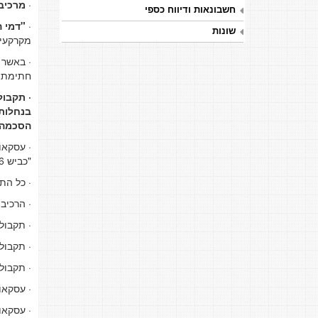
·
מרכיב
חשבונאות ודיווח כספי
·
"דמי ה
שונות
מקרקעי 
· באשר 
חתימת ח
·
תקבול
בנחלות.
הסכמה 
· עסקאו
"כביש 6".
· כל הת
· הרכיב
· תקבול
· תקבול
· תקבול
· עסקאו
· עסקאו