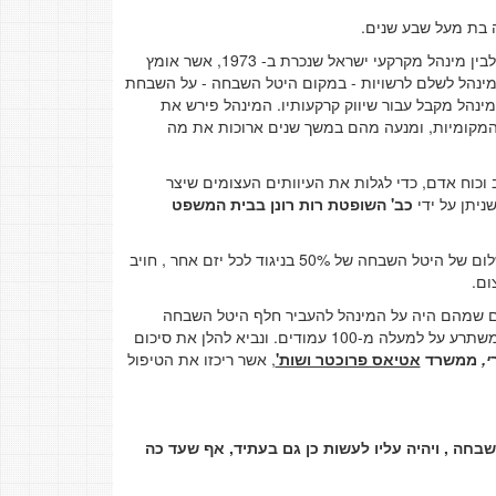
 בת מעל שבע שנים.
התביעה עסקה ביישום הבלתי נכון והבלתי צודק של ההסכם שבין הרשויות המקומיות לבין מינהל מקרקעי ישראל שנכרת ב- 1973, אשר אומץ
ן והבניה בשנת 1981. ההסכם קבע, כי על המינהל לשלם לרשויות - במקום היטל השבחה - על השבחת
נהל מקבל עבור שיווק קרקעותיו. המינהל פירש את
ת המקומיות, ומנעה מהם במשך שנים ארוכות את מה
כוח אדם, כדי לגלות את העיוותים העצומים שיצר
ניתן על ידי
כב' השופטת רות רונן בבית המשפט
פסק הדין מתקן - ולו במקצת - עוול היסטורי שנגרם בשל כך שהמינהל היה פטור מתשלום של היטל השבחה של 50% בניגוד לכל יזם אחר , חויב
ם שמהם היה על המינהל להעביר חלף היטל השבחה
והורתה למינהל לשלם את הסכומים המתחייבים בתוספת ריבית והצמדה. פסק הדין משתרע על למעלה מ-100 עמודים. ונביא להלן את סיכום
י,
ממשרד
אטיאס פרוכטר ושות'
, אשר ריכזו את הטיפול
חה , ויהיה עליו לעשות כן גם בעתיד, אף שעד כה