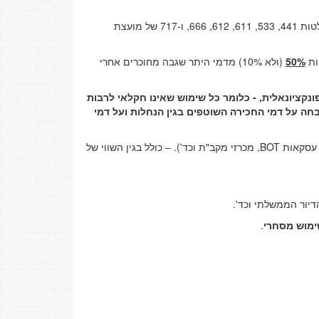
, ותקבולים הנובעים מעסקאות שבוצעו מכוח החלטות 441, 533, 611, 612, 666, ו-717 של מועצת
ות
50%
(ולא 10%) מדמי היתר שגבה מחוכרים אחרי
קציונאלית, - כלומר כל שימוש שאינו חקלאי לרבות
חה על דמי החכירה השוטפים בגין הנחלות ועל דמי
קאות BOT
,
מכרזי מקב"ת וכד'). – כולל בגין השווי של
דיור הממשלתי וכד'.
ימוש מסחרי
.