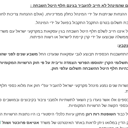
ם שהמינהל לא חייב להעביר בגינם חלף היטל השבחה :
 ההנחות שניתנות על ידי המינהל כחלק ממדיניותו, (אולם ההנחות צריכות לחול
ובת תשלום בטרם התקבל התקבול בפועל על ידי המינהל.
ל איננו חייב לשלם חלף היטל השבחה בגין עסקאות במקרקעי ישראל עם משר
משלה שבוצעו על ידי קרן קיימת לישראל או רשות הפיתוח.
נקבע
:
התחשבנות הכספית תבוצע לגבי עסקאות שנערכו החל
משבע שנים לפני שהו
תשלומי הקרן יתווספו הפרשי הצמדה וריבית על פי חוק הרשויות המקומיו
רות שנים נמנע מינהל מקרקעי ישראל להעביר עפ"י חוק את מלוא כספי חלף
ת.
ספים אלו אשר נועדו בין השאר לתשתיות ולמבני ציבור בקיבוצים ובמושבים 
ספי הקשה של הרשויות המקומיות.
ל כבוד
השופטת רות רונן
מתקן עיוות כלכלי היסטורי בו היו נתונות הרשויות ה
הדין במלואו ניתן לראות באתר האינטרנט של משרד
אטיאס פרוכטר ושות'
l