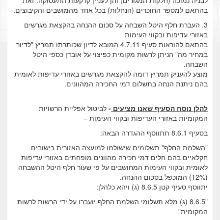
לבניה נמוכה (חלקות המגורים) והן לעניין קרקעות התעסוקה. זאת
בהתאם למספר החוכרים (הנחלות) בכל אחד מהמושבים והקיבוצים.
3. העברת חלף היטל השבחה על סכום ההנחה בהקצאת מגרשים
באזורי עדיפות ובקווי העימות
בהתאם להוראות סעיף 4.7.11 המובא לדיון שכותרתו תמריץ "לדיור
במחיר מה" הניתן לרשות מקומית כפיצוי על אובדן כספי היטל
השבחה.
מוצע להעניק תמריץ דומה להקצאת מגרשים באזורי עדיפות לאומית
בהם ניתנת הנחה בתשלום דמי החכירה המהוונים.
להלן נוסח הסעיף שאנו מציעים
-
לביטול אפליית הרשויות
המקומיות באזורי העדיפות ובקווי העימות –
בסעיף 8.6.1 תתווסף ההגדרה הבאה:
"השלמת החלף" תשלומים שישולמו למועצה האזורית בישובים
חקלאיים בהם חלים דמי חכירה מהוונים מופחתים באזורי עדיפות
לאומית ובקווי העימות המחושבים על פי שעור חלף היטל ההשבחה
(12%) המוכפל בסכום ההנחה.
יתווסף סעיף קטן 8.6.5 (ג) ויהא כלהלן:
"8.6.5 (ג) מלא תשלומי השלמת החלף יועברו על ידי הרשות לרשות
המקומית"