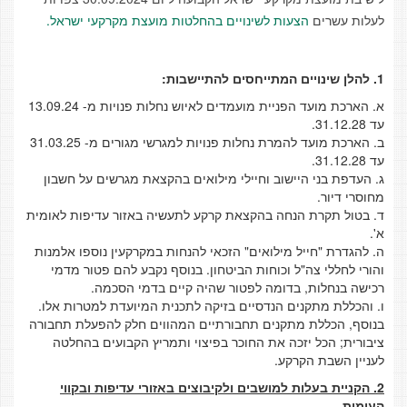
לעלות עשרים
הצעות לשינויים בהחלטות מועצת מקרקעי ישראל.
1. להלן שינויים המתייחסים להתיישבות:
א. הארכת מועד הפניית מועמדים לאיוש נחלות פנויות מ- 13.09.24
עד 31.12.28.
ב. הארכת מועד להמרת נחלות פנויות למגרשי מגורים מ- 31.03.25
עד 31.12.28.
ג. העדפת בני היישוב וחיילי מילואים בהקצאת מגרשים על חשבון
מחוסרי דיור.
ד. בטול תקרת הנחה בהקצאת קרקע לתעשיה באזור עדיפות לאומית
א'.
ה. להגדרת "חייל מילואים" הזכאי להנחות במקרקעין נוספו אלמנות
והורי לחללי צה"ל וכוחות הביטחון. בנוסף נקבע להם פטור מדמי
רכישה בנחלות, בדומה לפטור שהיה קיים בדמי הסכמה.
ו. והכללת מתקנים הנדסיים בזיקה לתכנית המיועדת למטרות אלו.
בנוסף, הכללת מתקנים תחבורתיים המהווים חלק להפעלת תחבורה
ציבורית; הכל יזכה את החוכר בפיצוי ותמריץ הקבועים בהחלטה
לעניין השבת הקרקע.
2. הקניית בעלות למושבים ולקיבוצים באזורי עדיפות ובקווי
העימות