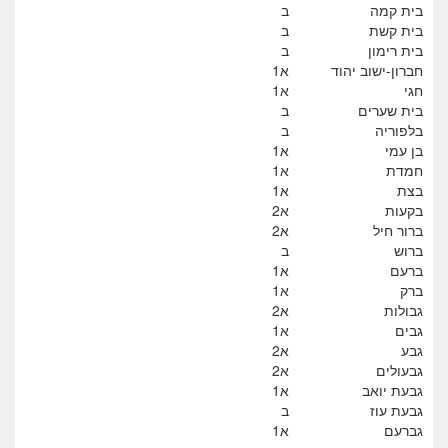
בית קמה
ב
בית קשת
ב
בית רימון
ב
חברון-ישוב יהוד
א1
חגי
א1
בית שערים
ב
בלפוריה
ב
בן עמי
א1
חמדת
א1
בצת
א1
בקעות
א2
ברור חיל
א2
ברוש
ב
ברעם
א1
ברק
א1
גבולות
א2
גבים
א1
גבע
א2
גבעולים
א2
גבעת יואב
א1
גבעת עוז
ב
גברעם
א1