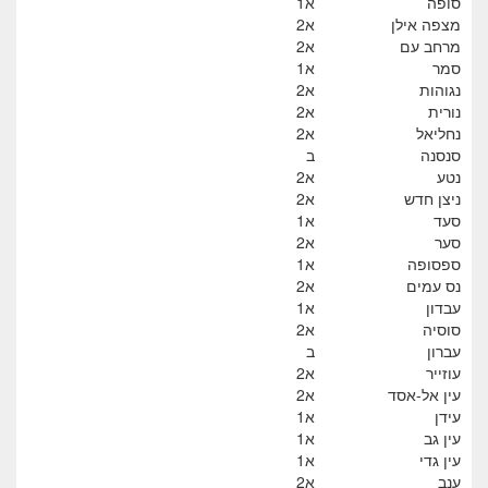
סופה
א1
מצפה אילן
א2
מרחב עם
א2
סמר
א1
נגוהות
א2
נורית
א2
נחליאל
א2
סנסנה
ב
נטע
א2
ניצן חדש
א2
סעד
א1
סער
א2
ספסופה
א1
נס עמים
א2
עבדון
א1
סוסיה
א2
עברון
ב
עוזייר
א2
עין אל-אסד
א2
עידן
א1
עין גב
א1
עין גדי
א1
ענב
א2