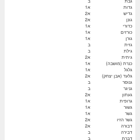
גבת
ב
גדות
א1
גדיש
א2
גונן
א2
כדורי
א1
כורזים
א1
גורן
א1
גזית
ב
גילת
ב
גיתית
א2
כנרת (מושבה)
א1
גלגל
א1
גלעד (אבן יצחק)
א2
גנוסר
ב
גניגר
ב
געתון
א2
גרופית
א1
גשור
א1
גשר
א1
גשר הזיו
א2
דבורה
א2
דבירה
ב
דברת
ב