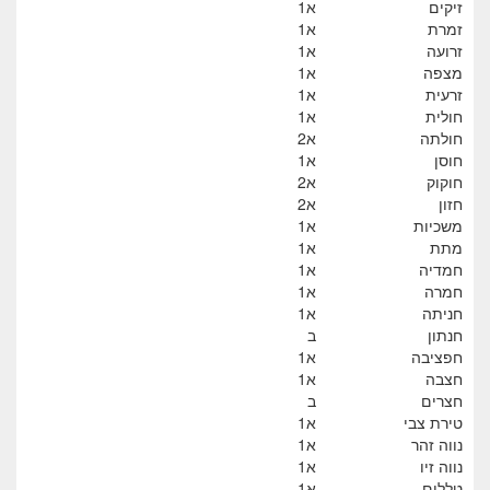
זיקים
א1
זמרת
א1
זרועה
א1
מצפה
א1
זרעית
א1
חולית
א1
חולתה
א2
חוסן
א1
חוקוק
א2
חזון
א2
משכיות
א1
מתת
א1
חמדיה
א1
חמרה
א1
חניתה
א1
חנתון
ב
חפציבה
א1
חצבה
א1
חצרים
ב
טירת צבי
א1
נווה זהר
א1
נווה זיו
א1
טללים
א1