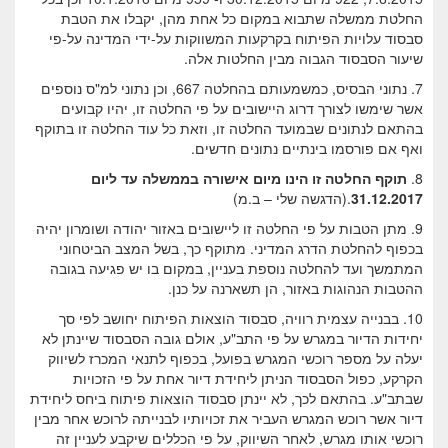
החלטת ממשלה שתבוא במקום כל אחת מהן, יקבלו את הטבת
סבסוד עלויות הפיתוח בקרקעות המשווקות על-ידי המדינה על-פי
שיעור הסבסוד הגבוה מבין החלטות אלה.
7. נתוני הבסיס, כמשמעותם בהחלטה 667, וכן נתוני למ"ס נוספים
אשר שימשו לצורך דרוג היישובים על פי החלטה זו, יהיו קבועים
בהתאם לנתונים שבמועד החלטה זו, וזאת כל עוד החלטה זו בתוקף
ואף אם פורסמו בינתיים נתונים חדשים.
8.
תוקף החלטה זו הינו מיום אישורה בממשלה עד ליום
31.12.2017
.(הדגשה שלי – ב.מ)
9. מתן הטבות על פי החלטה זו ליישובים באזור יהודה ושומרון יהיה
בכפוף להחלטת הדרג המדיני. מתוקף כך, בשל המצב הביטחוני
המתמשך ועד להחלטה נוספת בעניין, במקום בו יש פגיעה בגובה
ההטבות הנהוגות באזור, הן תשארנה על כנן.
10. בבנייה עצמית רוויה, סבסוד הוצאות הפיתוח יחושב לפי סך
יחידות הדיור במגרש על פי התב"ע, אולם גובה הסבסוד שיינתן לא
יעלה על מספר רוכשי המגרש בפועל, בכפוף לתנאי המכרז לשיווק
הקרקע, כפול הסבסוד הניתן ליחידת דיור אחת על פי הזכויות
שבתב"ע. בהתאם לכך, לא יינתן סבסוד הוצאות פיתוח ביחס ליחידת
דיור אשר רוכש המגרש העביר את זכויותיו לבנייתה לרוכש אחר מבין
רוכשי אותו מגרש, לאחר השיווק, על פי הכללים שיקבע לעניין זה