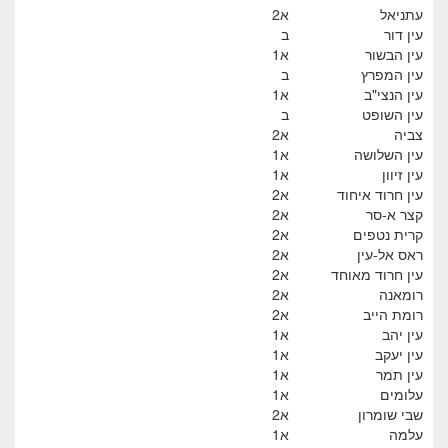
עתניאל
א2
עין דור
ב
עין הבשור
א1
עין המפרץ
ב
עין הנצי"ב
א1
עין השופט
ב
צביה
א2
עין השלושה
א1
עין זיוון
א1
עין חרוד איחוד
א2
קצר א-סר
א2
קרית נטפים
א2
ראס אל-עין
א2
עין חרוד מאוחד
א2
רומאנה
א2
רומת הייב
א2
עין יהב
א1
עין יעקב
א1
עין תמר
א1
עלומים
א1
שבי שומרון
א2
עלמה
א1