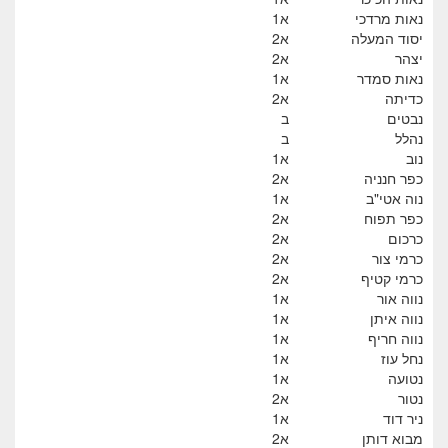
נאות מרדכי
א1
יסוד המעלה
א2
יצהר
א2
נאות סמדר
א1
כדיתה
א2
נבטים
ב
נהלל
ב
נוב
א1
כפר חנניה
א2
נוה אטי"ב
א1
כפר תפוח
א2
כרכום
א2
כרמי צור
א2
כרמי קטיף
א2
נווה אור
א1
נווה איתן
א1
נווה חריף
א1
נחל עוז
א1
נטועה
א1
נטור
א2
ניר דוד
א1
מבוא דותן
א2