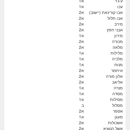
ע'ג'ר
א1
עכו
א1
אבו קורינאת (יישוב)
א2
אבו תלול
א2
מירב
א2
אבני חפץ
א2
מירון
א1
מכורה
א2
מלאה
א2
מלילות
א1
מלכיה
א1
מנות
א1
איתמר
א2
אלון מורה
א2
אליאב
א2
מנרה
א1
מסדה
א1
מסילות
א1
מסלול
ב
אספר
א2
מעגן
א1
אשכולות
א2
אשל הנשיא
א2