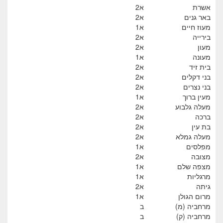
אשרת
א2
באר גנים
א2
מעוז חיים
א1
בירייה
א2
מעון
א2
מעונה
א1
בית זיד
א2
בני דקלים
א2
בני נצרים
א2
מעין ברוך
א1
מעלה גלבוע
א2
ברכה
א2
בת עין
א2
מעלה גמלא
א2
מפלסים
א1
מצובה
א2
מצפה שלם
א1
מרגליות
א1
גיתה
א2
מרום הגולן
א1
מרחביה (מ)
ב
מרחביה (ק)
ב