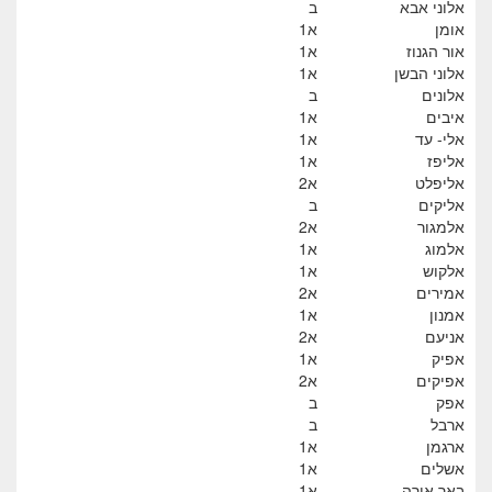
אלוני אבא
ב
אומן
א1
אור הגנוז
א1
אלוני הבשן
א1
אלונים
ב
איבים
א1
אלי- עד
א1
אליפז
א1
אליפלט
א2
אליקים
ב
אלמגור
א2
אלמוג
א1
אלקוש
א1
אמירים
א2
אמנון
א1
אניעם
א2
אפיק
א1
אפיקים
א2
אפק
ב
ארבל
ב
ארגמן
א1
אשלים
א1
באר אורה
א1