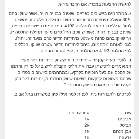
להגשת ההצעות במכרז, אם הדבר נדרש.
ג. במתחמים ביישובים כפריים, שאינם בבנייה רוויה, אשר שווקו בהם
30% ומעלה מיחידות הדיור טרם מועד תחילת החלטה זו, ימשיכו
לחול הכללים בהתאם להחלטה 4192. במתחמים ביישובים כפריים,
שאינם בבנייה רוויה, אשר שיווקם החל טרם מועד תחילת החלטה זו,
אך שווקו בהם פחות מ-30% מיחידות הדיור טרם מועד זה, יחולו,
לגבי לאותם מתחמים, ביחס ליחידות הדיור שטרם שווקו, הכללים
לפי החלטה 4192 או החלטה זו, לפי הגבוה מביניהן.
ד. לעניין סעיף קטן זה – יחידות דיור ששווקו: יחידות דיור אשר
המועמדים לרכישתן עברו את הליכי הקבלה ליישוב על פי דין וחתמו
על הסכם עם בעל הזכויות בקרקע, ובמתחמים ביישובים כפריים
שבהם משווקות קרקעות בשיטת שיווק תחרותית, יחידות דיור בהן
נקבעו זוכים במסגרת שיווק תחרותי. "
לפרטים ולהבהרות ניתן לפנות למר
אילן כהן
במשרדנו בתל אביב.
שם
אזור עדיפות
אביבים
א1
אביטל
א2
אבן מנחם
א1
גדעונה
א1