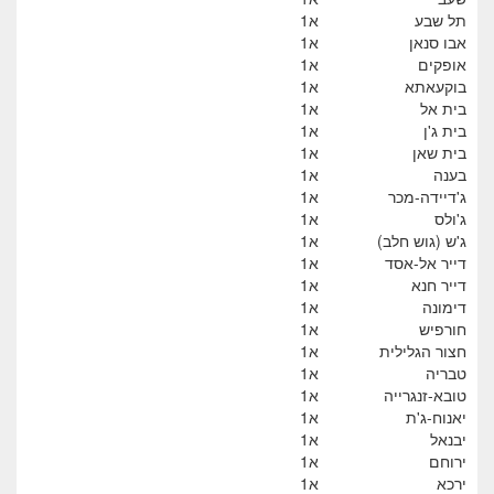
תל שבע
א1
אבו סנאן
א1
אופקים
א1
בוקעאתא
א1
בית אל
א1
בית ג'ן
א1
בית שאן
א1
בענה
א1
ג'דיידה-מכר
א1
ג'ולס
א1
ג'ש (גוש חלב)
א1
דייר אל-אסד
א1
דייר חנא
א1
דימונה
א1
חורפיש
א1
חצור הגלילית
א1
טבריה
א1
טובא-זנגרייה
א1
יאנוח-ג'ת
א1
יבנאל
א1
ירוחם
א1
ירכא
א1