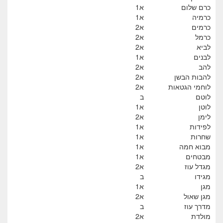
כרם שלום
א1
כרמיה
א1
כרמים
א2
כרמל
א2
לביא
א2
לבנים
א1
להב
א2
להבות הבשן
א2
לוחמי הגטאות
א2
לוטם
ב
לוטן
א1
לימן
א2
לפידות
א1
שחרות
א1
מבוא חמה
א1
מבטחים
א1
מגדל עוז
א2
מגידו
ב
מגן
א1
מגן שאול
א2
מדרך עוז
ב
מולדת
א2