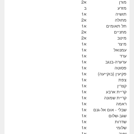
מורן
א2
מזרע
ב
תושיה
א1
מחולה
א2
תל תאומים
א1
מחניים
א2
מיטב
א2
מיצר
א1
עמנואל
א1
ערד
א1
ערערה-בנגב
א1
פסוטה
א1
פקיעין (בוקייעה)
א1
צפת
א1
קצרין
א1
קריית ארבע
א1
קריית שמונה
א1
ראמה
א1
שבלי - אום אל-גנם
א1
שגב-שלום
א1
שדרות
א1
שלומי
א1
שעב
א1