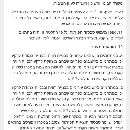
משרד הבינוי והשיכון ויעמדו לעיון הציבור.
לעניין סעיף זה, "בנייה עצמית רוויה": בנייה רוויה העתידה להתבצע
על ידי מי שרכשו את הקרקע לצורך בניית דירות, כאשר כל יחידות
דיור במגרש מיועדות לרוכשי המגרש.
11. אופן מימוש סבסוד הפיתוח על פי החלטה זו יהיה בהתאם
לכללים שיקבע משרד הבינוי והשיכון ויעמדו לעיון הציבור.
12.
הוראות מעבר
א. במתחמים ביישובים עירוניים בבנייה רוויה ובבנייה צמודת קרקע
וכן במתחמים ביישובים כפריים שבהם משווקת קרקע לבנייה רוויה,
במכרז אשר חלף בו המועד האחרון להגשת ההצעות במכרז לשיווק
הקרקע קודם מועד תחילת החלטה זו, יינתן סבסוד הפיתוח על פי
הכללים הקבועים בהחלטה 4192.
ב. במתחמים ביישובים עירוניים בבנייה רוויה ובבנייה צמודת קרקע
וכן במתחמים ביישובים כפריים שבהם משווקת קרקע לבנייה רוויה,
אשר בהם פורסמו מכרזים לשיווק קרקע טרם מועד תחילת החלטה
זו, שבהם המועד האחרון להגשת ההצעות במכרז הינו לאחר מועד
תחילת החלטה זו, תחול החלטה 4192 או החלטה זו, לפי שיעור
הסבסוד הגבוה מביניהן. במקרה שבו תחול החלטה זו כאמור לעיל,
יעודכן שיעור סבסוד הוצאות הפיתוח שנקבע במכרז ויפורסם בהתאם
לכללי המשרד ורשות מקרקעי ישראל וכן יידחה המועד האחרון