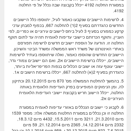
במסגרת החלטה 4192 ייכלל בקבוצה שבה נכלל על פי החלטה
4192.
4. לרשימות היישובים שנקבעו כאמור לעיל, יתווספו כלל היישובים
החדשים כהגדרתם בסעיף 2(ד) להחלטה 667, בכפוף למבחן ערכי
קרקע כמפורט בסעיף 3 לעיל ביחס ליישובים עירוניים או כפריים, לפי
העניין, ותוקף הכרזתם כיישובי עדיפות לאומית תהיה עד לתום תוקף
החלטה זו. הודעה על הוספת יישובים חדשים לרשימה תפורסם
באתרי האינטרנט של משרד ראש הממשלה ומשרד הבינוי והשיכון.
היישובים החדשים שהוספו כאמור, ואלה שיתווספו בעתיד לרשימות
היישובים, ייכללו ברשימת היישובים א2, ואם הם יישובים צמודי גדר,
יישובי עוטף עזה או ישובים הכלולים בנפות הפריפריאליות ביותר,
כהגדרתן בסעיף 2(א) להחלטה 667, ייכללו ברשימת הישובים א1.
5. בהמשך להחלטת הממשלה מס' 870 מיום 20.12.2015 וכתיקון
לה, ומן הנימוקים המופיעים בפרק העדיפות הלאומית באותה
החלטה, ייכלל היישוב חריש בקבוצת יישובי העדיפות הלאומית
העירוניים א2.
6. לקבוע כי יישובים הנכללים באזורי עדיפות לאומית במסגרת
החלטה זו וכן נכללים במסגרת החלטות ממשלה אלה: מספר 1539
מיום 21.3.2010, 3211 מיום 15.5.2011, 4432 מיום 18.3.12,
2332 מיום 14.12.2014, 2365 מיום 21.12.2014, 59 מיום
7.6.2015, 922 מיום 30.12.2015 ו- 959 מיום 10.1.2016 וכן בכל