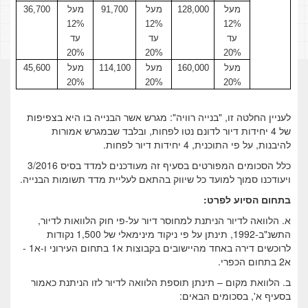
מעל
128,000
מעל
91,700
מעל
36,700
12%
12%
12%
עד
עד
עד
20%
20%
20%
מעל
160,000
מעל
114,100
מעל
45,600
20%
20%
20%
לעניין החלטה זו, "בנייה רוויה": מגרש אשר הבנייה בו היא בצפיפות
של 4 יחידות דיור לדונם נטו לפחות, ובלבד שבמגרש אמורות
להיבנות, על פי התוכנית, 4 יחידות דיור לפחות.
כלל הסכומים המפורטים בסעיף זה מעודכנים למדד בסיס 3/2016
ויעודכנו סמוך למועד כל שיווק בהתאם לעליית מדד תשומות הבנייה.
בתחום הסיוע לפרט:
א. הלוואה לדיור הניתנת למחוסר דיור על-פי חוק הלוואות לדיור,
התשנ"ב-1992, תינתן על פי ניקוד מינימאלי של 1,500 נקודות
לרוכשים דירה באחד מהיישובים בקבוצות א1 בתחום העירוני ו-א1 -
א2 בתחום הכפרי.
ב. הלוואת מקום – תינתן תוספת הלוואה לדיור לזו הניתנת כאמור
בסעיף א', בסכומים הבאים: