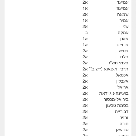
עמיעד
א2
עמיעוז
א1
שמעה
א2
עמיר
א1
שני
א2
עמקה
ב
פארן
א1
פדויים
א1
פטיש
א2
תלם
א2
פעמי תש"ז
א2
תרבין א-צאנע (יישוב)*
א2
אכסאל
א2
אעבלין
א2
אריאל
א2
בועיינה-נוג'ידאת
א2
ביר אל-מכסור
א2
בסמת טבעון
א2
דבורייה
א2
זרזיר
א2
חורה
א2
טורעאן
א2
טמרה
א2