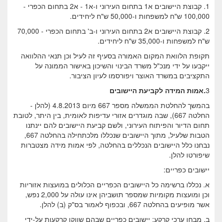
1. קבוצת היישובים א1 בתחום העירוני ו-א1 - א2 בתחום הכפרי -
100,000 ש"ח למשפחות ו-50,000 ש"ח ליחידים.
2. קבוצת היישובים א2 בתחום העירוני ו-ב' בתחום הכפרי - 70,000
ש"ח למשפחות ו-35,000 ש"ח ליחידים.
תקופת הלוואת המקום האמורה בסעיף זה לעיל וכן תנאי ההלוואה
ייקבעו על ידי מנכ"ל משרד הבינוי והשיכון באישור הממונה על
התקציבים במשרד האוצר ויפורסמו לעיון הציבור.
3
.אמות המידה לקביעת היישובים
בהמשך להחלטת הממשלה מספר 667 מיום 4.8.2013 (להלן -
החלטה 667), שבה מוגדרים אזורי עדיפות לאומית, בין היתר, לטובת
תחום הדיור והפיתוח העירוני, ולשם קביעת היישובים להם יינתנו
הטבות שלעיל, מתוך היישובים שנכללו מלכתחילה בהחלטה 667,
נבחנו כלל היישובים הנכללים בהחלטה, לפי אמות מידה מצטברות
שיפורטו להלן.
יישובים כפריים:
א. נכללו ברשימה כל היישובים הכפריים הכלולים במועצות אזוריות
וכן ומועצות מקומיות שמספר תושביהן אינו עולה על 2,000 נפש,
אשר מופיעים בהחלטה 667, ובכפוף לאמור בס"ק (ב) להלן.
ב. מבחן ערכי קרקע: יישובים כפריים שבהם שווקו קרקעות על-ידי