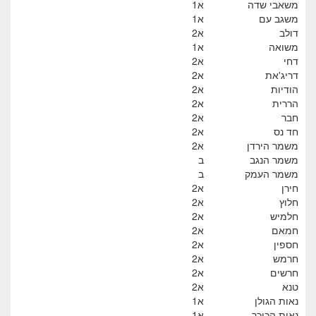
משאבי שדה
א1
משגב עם
א1
דולב
א2
משואה
א1
דחי
א2
דריג'את
א2
הודיות
א2
הררית
א2
חבר
א2
חד נס
א2
משמר הירדן
א2
משמר הנגב
ב
משמר העמק
ב
חירן
א2
חלוץ
א2
חלמיש
א2
חמאם
א2
חספין
א2
חרמש
א2
חרשים
א2
טנא
א2
נאות הגולן
א1
נאות הכיכר
א1