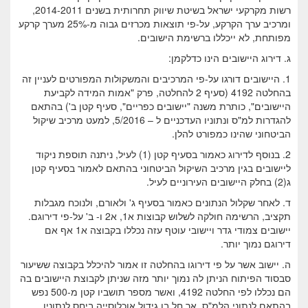
רשות מקרקעי ישראל בשיטת שיווק תחרותית בשנים 2014-2011,
ומרכיב ערך הקרקע, על-פי תוצאות מכרזים גבוה מ-25% מערך קרקע
מפותחת, לא ייכללו ברשימת הישובים.
ג. דירוג היישובים הינו כדלקמן:
1. היישובים דורגו על-פי המרכיבים והמשקולות המפורטים לעניין זה
בהחלטה 4192 (סעיף 2 להחלטה, פרק "אמות המידה לקביעת
היישובים", כותרת משנה "יישובים כפריים", סעיף קטן ב') בהתאם
להגדרות למ"ס ונתוניו העדכניים ל – 5/2016, למעט מרכיב שיקול
הביטחוני שהינו כמפורט להלן.
2. בנוסף לדירוג כאמור בסעיף קטן (1) לעיל, ניתנה תוספת ניקוד
ליישובים בגין מרכיב השיקול הביטחוני בהתאם לאמור בסעיף קטן
ג(2) בחלק היישובים העירוניים לעיל.
ד. לאחר שקלול הנתונים כאמור בסעיף ג' ולאורם, ולנוכח מגבלות
תקציב, הרשימה חולקה לשלוש קבוצות א1, א2 ו- ב' על-פי דירוגם.
יישובים צמודי גדר ויישובי עוטף עזה נכללו בקבוצה א1 אף אם
דירוגם נמוך יותר.
ה. יישוב אשר על פי דירוגו בהחלטה זו אמור להיכלל בקבוצה ששיעור
סבסוד הפיתוח הניתן לה נמוך יותר מזה שניתן לקבוצת היישובים בה
הם נכללו לפי החלטה 4192, ואשר מספר תושביו קטן מ-500 נפש
בהתאם לנתוני הלמ"ס, אך חל בו גידול אוכלוסייה ביחס לנתוניו