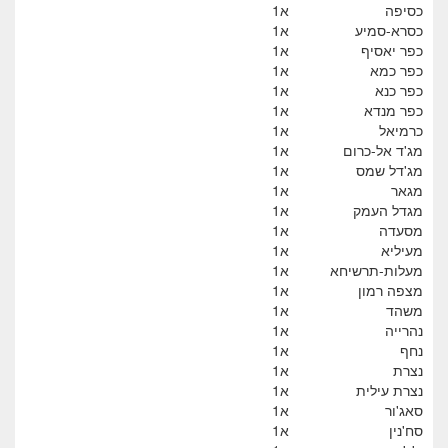
כסיפה
א1
כסרא-סמיע
א1
כפר יאסיף
א1
כפר כמא
א1
כפר כנא
א1
כפר מנדא
א1
כרמיאל
א1
מג'ד אל-כרום
א1
מג'דל שמס
א1
מגאר
א1
מגדל העמק
א1
מסעדה
א1
מעיליא
א1
מעלות-תרשיחא
א1
מצפה רמון
א1
משהד
א1
נהרייה
א1
נחף
א1
נצרת
א1
נצרת עילית
א1
סאג'ור
א1
סח'נין
א1