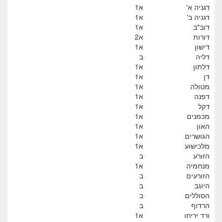
דגניה א'
א1
דגניה ב'
א1
דוב"ב
א1
דורות
א2
דישון
א1
דליה
ב
דלתון
א1
דן
א1
מטולה
א1
דפנה
א1
דקל
א1
מכמנים
א1
האון
א1
הגושרים
א1
מלכישוע
א1
הזורע
ב
מנחמיה
א1
הזורעים
ב
היוגב
ב
הסוללים
ב
הרדוף
ב
ורד יריחו
א1