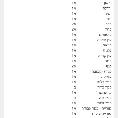
יראון
א1
ירדנה
א1
ישע
א1
יתד
א1
כברי
א2
כחל
א2
כיסופים
א1
עין חצבה
א1
כישור
א1
כלנית
א1
עין קנייא
א1
כמהין
א1
כנף
א2
כנרת (קבוצה)
א1
עמוקה
א1
כפר בלום
א1
כפר ברוך
ב
עראמשה*
א1
כפר גדעון
ב
כפר גלעדי
א1
פורייה - כפר עבודה
א1
פורייה עילית
א1