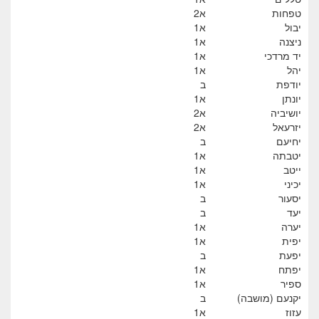
טפחות
א2
יבול
א1
ניצנה
א1
יד מרדכי
א1
יהל
א1
יודפת
ב
יונתן
א1
יושיביה
א2
יזרעאל
א2
יחיעם
ב
יטבתה
א1
ייטב
א1
יכיני
א1
יסעור
ב
יעד
ב
יערה
א1
יפית
א1
יפעת
ב
יפתח
א1
ספיר
א1
יקנעם (מושבה)
ב
עזוז
א1